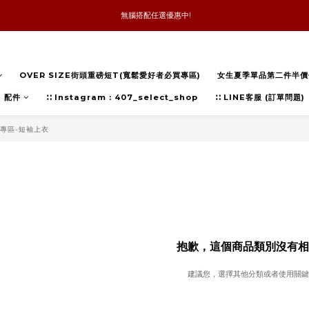
 無腦搭配任選優惠中!
新品優惠任兩件8折
全館消費滿4件免運
OVER SIZE街頭重磅短T(寬鬆愛好者必買專區)
女生夏季單品第二件半價
新品優惠任兩件8折
配件
∷ Instagram : 407_select_shop
∷ LINE客服 (訂單問題)
專區-短袖上衣
抱歉，這個商品類別沒有相
建議您，選擇其他分類或者使用關鍵