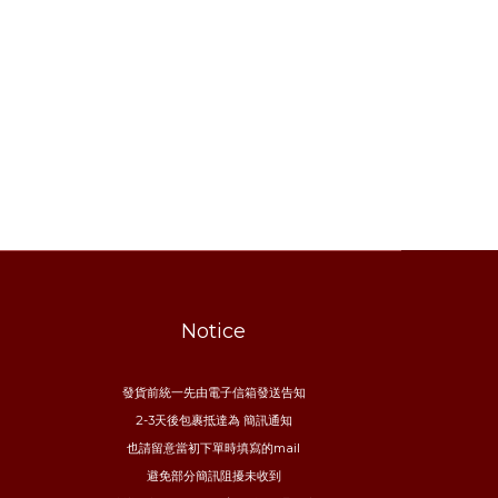
Notice
發貨前統一先由電子信箱發送告知
2-3天後包裹抵達為 簡訊通知
也請留意當初下單時填寫的mail
避免部分簡訊阻擾未收到