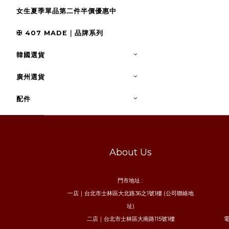
女生夏季單品第二件半價優惠中
✠ 407 MADE｜品牌系列
韓國選貨
廣州選貨
配件
About Us
門市地址 :
一店｜台北市士林區大北路36之1號1樓 (公司聯絡地
址)
二店｜台北市士林區大南路115號1樓
電