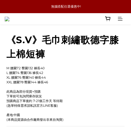
 無腦搭配任選優惠中!
新品優惠任兩件8折
全館消費滿4件免運
新品優惠任兩件8折
《S.V》毛巾刺繡歌德字膝
上棉短褲
M 腰圍72 臀圍132 褲長40
L 腰圍74 臀圍136 褲長42
XL 腰圍76 臀圍140 褲長44
XXL 腰圍78 臀圍144 褲長46
此商品為部分現貨+預購
下單前可先詢問庫存狀況
預購商品下單後約 7-21個工作天 等待期
(急單特殊需求請私訊官方LINE客服)
產地:中國
(本商品貨源由合作廠商發出非來自淘寶)