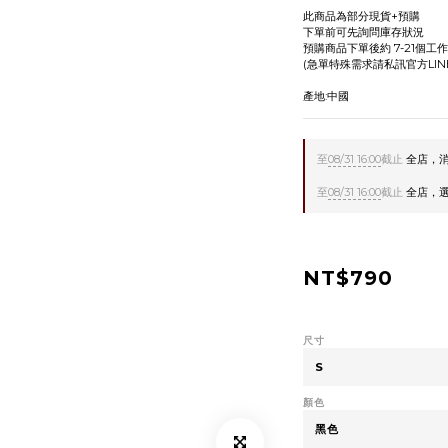
此商品為部分現貨+預購
下單前可先詢問庫存狀況
預購商品下單後約 7-21個工
(急單特殊需求請私訊官方LIN
產地:中國
至
08/31 16:00
截止
全店，消費
至
08/31 16:00
截止
全店，選全
NT$790
尺寸
顏色