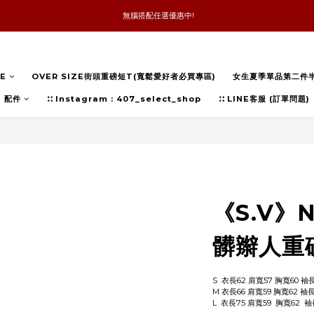
 無腦搭配任選優惠中!
新品優惠任兩件8折
全館消費滿4件免運
E
OVER SIZE街頭重磅短T(寬鬆愛好者必買專區)
女生夏季單品第二件
新品優惠任兩件8折
配件
∷ Instagram : 407_select_shop
∷ LINE客服 (訂單問題)
《S.V》
髒辮人重磅
S  衣長62 肩寬57 胸寬60 袖長
M 衣長66 肩寬59 胸寬62 袖
L  衣長75 肩寬59  胸寬62  袖