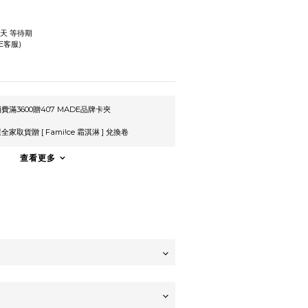
作天 等待期
E客服)
滿3600贈407 MADE品牌卡夾
家取貨贈 [ Fami!ce 霜淇淋 ] 兌換卷
查看更多