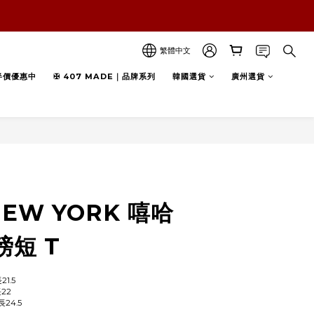
繁體中文
半價優惠中
✠ 407 MADE｜品牌系列
韓國選貨
廣州選貨
立即購買
NEW YORK 嘻哈
短 T
21.5
長22
長24.5