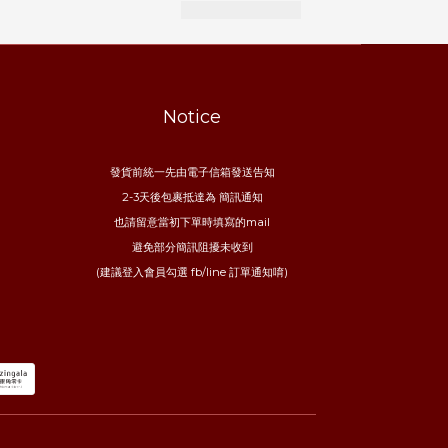
Notice
發貨前統一先由電子信箱發送告知
2-3天後包裹抵達為 簡訊通知
也請留意當初下單時填寫的mail
避免部分簡訊阻擾未收到
(建議登入會員勾選 fb/line 訂單通知唷)