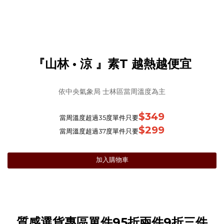
『山林 • 涼 』素T 越熱越便宜
依中央氣象局 士林區當周溫度為主
$349
當周溫度超過35度單件只要
$299
當周溫度超過37度單件只要
加入購物車
質感選貨專區單件95折兩件9折三件