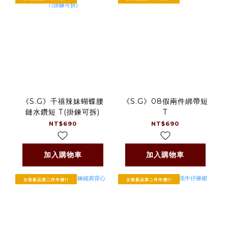
《S.G》千禧辣妹蝴蝶腰
《S.G》08假兩件綁帶短
鏈水鑽短 T(掛鍊可拆)
T
NT$690
NT$690
加入購物車
加入購物車
女裝新品第二件半價!!
女裝新品第二件半價!!