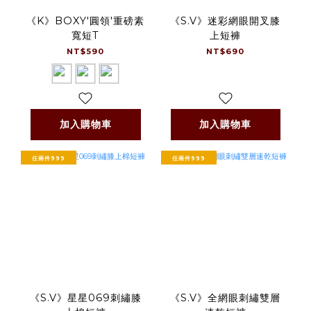
《K》BOXY'圓領'重磅素
《S.V》迷彩網眼開叉膝
寬短T
上短褲
NT$590
NT$690
加入購物車
加入購物車
任兩件999
任兩件999
《S.V》星星069刺繡膝
《S.V》全網眼刺繡雙層