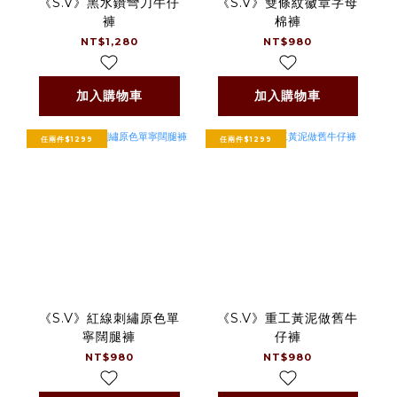
《S.V》黑水鑽彎刀牛仔
《S.V》雙條紋徽章字母
褲
棉褲
NT$1,280
NT$980
加入購物車
加入購物車
任兩件$1299
任兩件$1299
《S.V》紅線刺繡原色單
《S.V》重工黃泥做舊牛
寧闊腿褲
仔褲
NT$980
NT$980