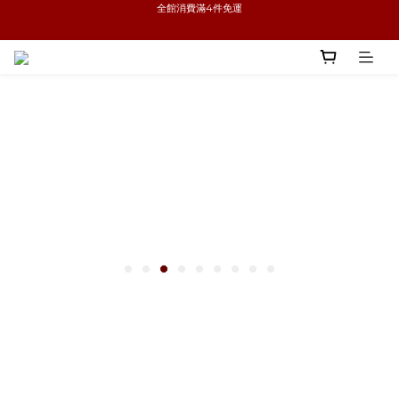
新品優惠任兩件8折
新品優惠任兩件8折
 無腦搭配任選優惠中!
全館消費滿4件免運
新品優惠任兩件8折