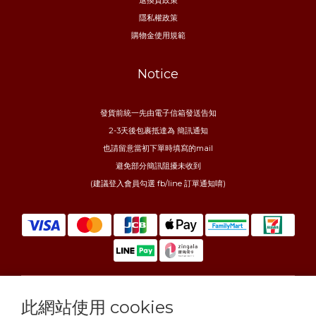
隱私權政策
購物金使用規範
Notice
發貨前統一先由電子信箱發送告知
2-3天後包裹抵達為 簡訊通知
也請留意當初下單時填寫的mail
避免部分簡訊阻擾未收到
(建議登入會員勾選 fb/line 訂單通知唷)
此網站使用 cookies
$
TWD
繁體中文