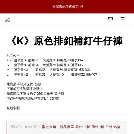
 無腦搭配任選優惠中!
新品優惠任兩件8折
全館消費滿4件免運
新品優惠任兩件8折
《K》原色排釦補釘牛仔褲
尺寸(CM)
XS	腰平量36	前襠33	大腿寬36	褲腳寬29	褲長104
S	腰平量38	前襠34	大腿寬38	褲腳寬30	褲長105
M	腰平量40	前襠35	大腿寬39	褲腳寬31	褲長106
L	腰平量42	前襠36	大腿寬40	褲腳寬32	褲長107
此商品為部分現貨+預購
下單前可先詢問庫存狀況
預購商品下單後約 7-21個工作天 等待期
(急單特殊需求請私訊官方LINE客服)
產地:韓國
至
08/31 16:00
截止
指定分類，新品專區 單件95折 兩件9折 三件85折