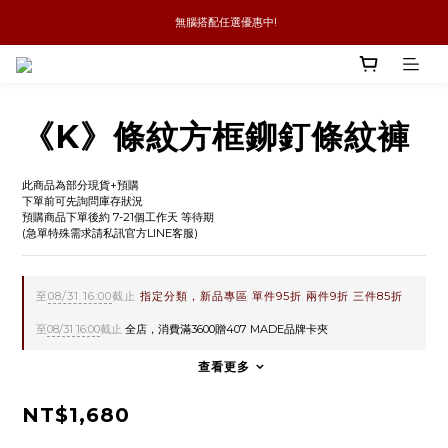
 無腦搭配任選優惠中!
新品優惠任兩件8折
全館消費滿4件免運
新品優惠任兩件8折
《K》條紋方框鉚釘條紋褲
此商品為部分現貨+預購
下單前可先詢問庫存狀況
預購商品下單後約 7-21個工作天 等待期
(急單特殊需求請私訊官方LINE客服)
至
08/31 16:00
截止
指定分類，新品專區 單件95折 兩件9折 三件85折
至
08/31 16:00
截止
全店，消費滿3600贈407 MADE品牌卡夾
查看更多
NT$1,680