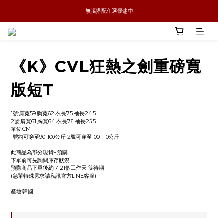
 無腦搭配任選優惠中!
新品優惠任兩件8折
全館消費滿4件免運
新品優惠任兩件8折
《K》CVL狂熱之劍重磅寬
版短T
1號:肩寬59 胸寬62 衣長75 袖長24.5 
2號:肩寬61 胸寬64 衣長78 袖長25.5
單位:CM
1號約可穿至90-100公斤 2號可穿至100-110公斤
此商品為部分現貨+預購
下單前可先詢問庫存狀況
預購商品下單後約 7-21個工作天 等待期
(急單特殊需求請私訊官方LINE客服)
產地:韓國