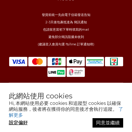
發貨前統一先由電子信箱發送告知
2-3天後包裹抵達為 簡訊通知
也請留意當初下單時填寫的mail
避免部分簡訊阻擾未收到
(建議登入會員勾選 fb/line 訂單通知唷)
此網站使用 cookies
$
TWD
繁體中文
Hi, 本網站使用必要 cookies 和追蹤型 cookies 以確保
網站服務，後者將在獲得你的同意後才會執行追蹤。
了
解更多
設定偏好
同意並繼續
立即購買