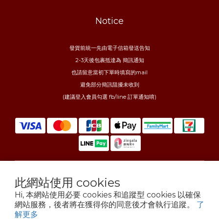
Notice
發貨前統一先由電子信箱發送告知
2-3天後包裹抵達為 簡訊通知
也請留意當初下單時填寫的mail
避免部分簡訊阻擾未收到
(建議登入會員勾選 fb/line 訂單通知唷)
此網站使用 cookies
$
TWD
繁體中文
Hi, 本網站使用必要 cookies 和追蹤型 cookies 以確保
網站服務，後者將在獲得你的同意後才會執行追蹤。
了
解更多