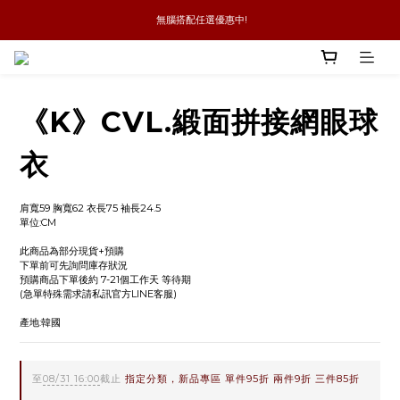
 無腦搭配任選優惠中!
新品優惠任兩件8折
全館消費滿4件免運
新品優惠任兩件8折
《K》CVL.緞面拼接網眼球
衣
肩寬59 胸寬62 衣長75 袖長24.5 
單位:CM
此商品為部分現貨+預購
下單前可先詢問庫存狀況
預購商品下單後約 7-21個工作天 等待期
(急單特殊需求請私訊官方LINE客服)
產地:韓國
至
08/31 16:00
截止
指定分類，新品專區 單件95折 兩件9折 三件85折