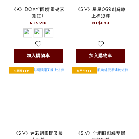
《K》BOXY'圓領'重磅素
《S.V》星星069刺繡膝
寬短T
上棉短褲
NT$590
NT$690
加入購物車
加入購物車
任兩件999
任兩件999
《S.V》迷彩網眼開叉膝
《S.V》全網眼刺繡雙層