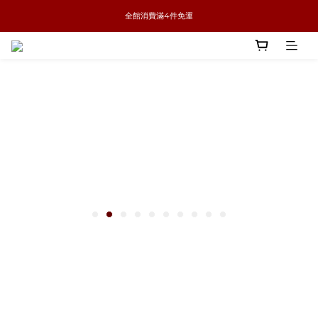
全館消費滿4件免運
新品優惠任兩件8折
新品優惠任兩件8折