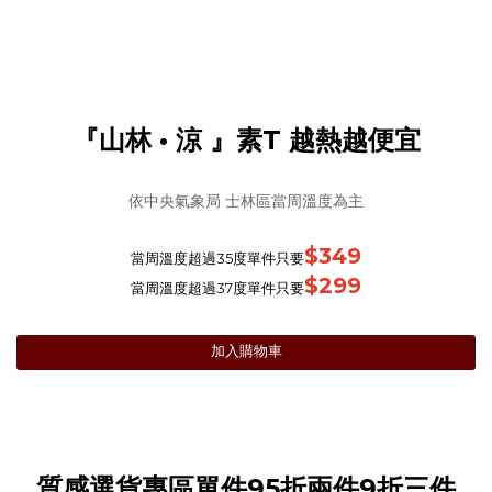
『山林 • 涼 』素T 越熱越便宜
依中央氣象局 士林區當周溫度為主
$349
當周溫度超過35度單件只要
$299
當周溫度超過37度單件只要
加入購物車
質感選貨專區單件95折兩件9折三件