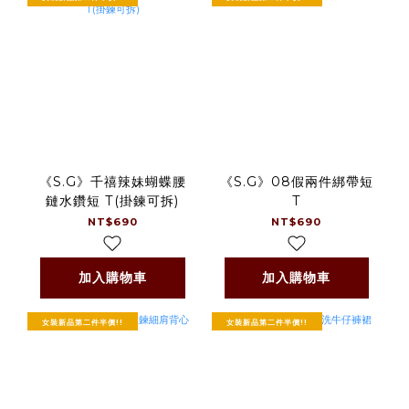
《S.G》千禧辣妹蝴蝶腰
《S.G》08假兩件綁帶短
鏈水鑽短 T(掛鍊可拆)
T
NT$690
NT$690
加入購物車
加入購物車
女裝新品第二件半價!!
女裝新品第二件半價!!