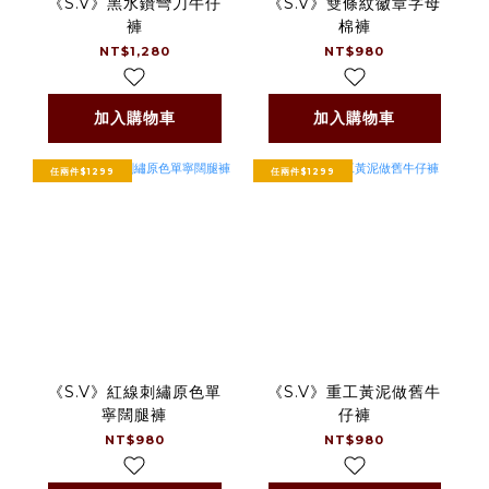
《S.V》黑水鑽彎刀牛仔
《S.V》雙條紋徽章字母
褲
棉褲
NT$1,280
NT$980
加入購物車
加入購物車
任兩件$1299
任兩件$1299
《S.V》紅線刺繡原色單
《S.V》重工黃泥做舊牛
寧闊腿褲
仔褲
NT$980
NT$980