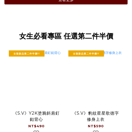
女生必看專區 任選第二件半價
女裝新品第二件半價!!
女裝新品第二件半價!!
《S.V》Y2K塗鴉斜肩釘
《S.V》豹紋星星歌德字
釦背心
修身上衣
NT$490
NT$590