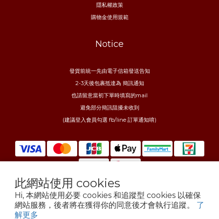
隱私權政策
購物金使用規範
Notice
發貨前統一先由電子信箱發送告知
2-3天後包裹抵達為 簡訊通知
也請留意當初下單時填寫的mail
避免部分簡訊阻擾未收到
(建議登入會員勾選 fb/line 訂單通知唷)
此網站使用 cookies
Hi, 本網站使用必要 cookies 和追蹤型 cookies 以確保
$
TWD
繁體中文
網站服務，後者將在獲得你的同意後才會執行追蹤。
了
解更多