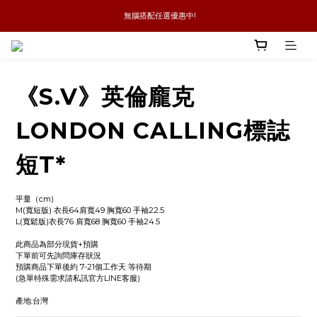
 無腦搭配任選優惠中!
新品優惠任兩件8折
全館消費滿4件免運
新品優惠任兩件8折
《S.V》英倫龐克
LONDON CALLING標誌
短T*
平量（cm)
M(寬短版) 衣長64肩寬49 胸寬60 手袖22.5
L(寬鬆版)衣長76 肩寬68 胸寬60 手袖24.5
此商品為部分現貨+預購
下單前可先詢問庫存狀況
預購商品下單後約 7-21個工作天 等待期
(急單特殊需求請私訊官方LINE客服)
產地:台灣