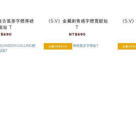
式復古弧形字體厚磅
《S.V》金屬刺青感字體寬鬆短
《S.
肩短 T
T
T$690
NT$690
任選3件$999
任選3件$