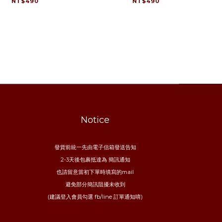
NT$490
NT$490
Notice
發貨前統一先由電子信箱發送告知
2-3天後包裹抵達為 簡訊通知
也請留意當初下單時填寫的mail
避免部分簡訊阻擾未收到
(建議登入會員勾選 fb/line 訂單通知唷)