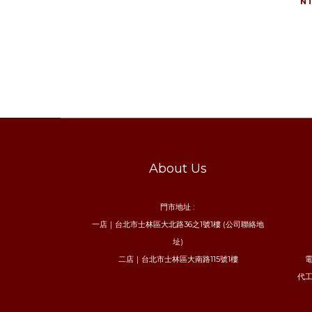
N
About Us
門市地址 :
一店｜台北市士林區大北路36之1號1樓 (公司聯絡地
址)
二店｜台北市士林區大南路115號1樓
電
代工