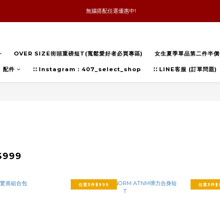
 無腦搭配任選優惠中!
新品優惠任兩件8折
全館消費滿4件免運
新品優惠任兩件8折
OVER SIZE街頭重磅短T(寬鬆愛好者必買專區)
女生夏季單品第二件半價
配件
∷ Instagram : 407_select_shop
∷ LINE客服 (訂單問題)
$999
任選3件$999
任選3件$