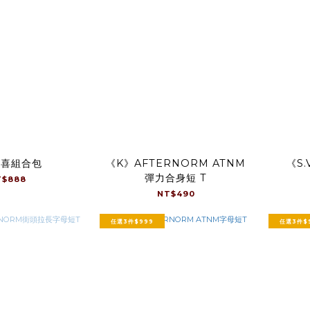
驚喜組合包
《K》AFTERNORM ATNM
《S
彈力合身短 T
T$888
NT$490
任選3件$999
任選3件$