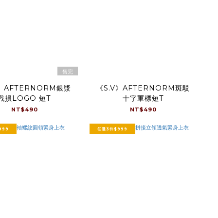
售完
V》AFTERNORM銀漿
《S.V》AFTERNORM斑駁
戰損LOGO 短T
十字軍標短T
NT$490
NT$490
999
任選3件$999