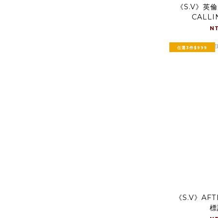
《S.V》英
CALL
N
任選3件$999
《S.V》AF
標