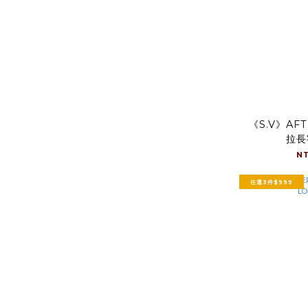
《S.V》AF
拉長
N
任選3件$999