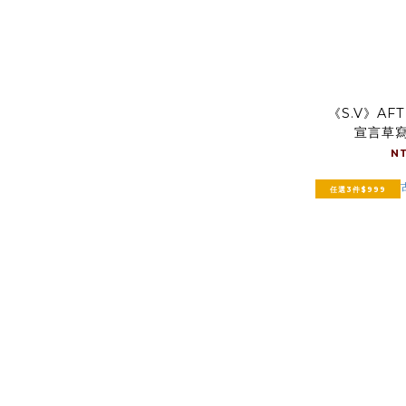
《S.V》AF
宣言草寫
N
任選3件$999