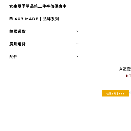
女生夏季單品第二件半價優惠中
✠ 407 MADE｜品牌系列
韓國選貨
廣州選貨
配件
A區
N
任選3件$999