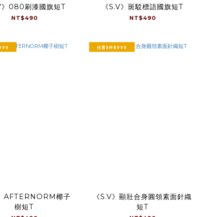
.V》080刷漆國旗短T
《S.V》斑駁標語國旗短T
NT$490
NT$490
999
任選3件$999
V》AFTERNORM椰子
《S.V》顯壯合身圓領素面針織
樹短T
短T