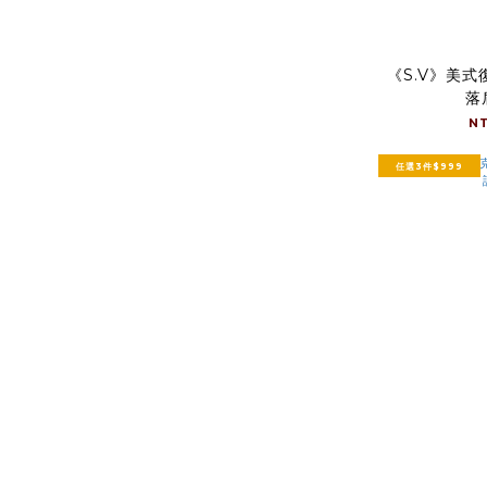
《S.V》美
落
N
任選3件$999