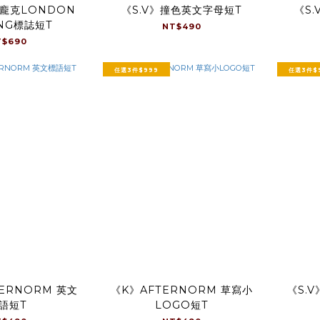
倫龐克LONDON
《S.V》撞色英文字母短T
《S
ING標誌短T
NT$490
T$690
任選3件$999
任選3件$
TERNORM 英文
《K》AFTERNORM 草寫小
《S.
語短T
LOGO短T