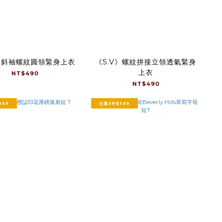
V》斜袖螺紋圓領緊身上衣
《S.V》螺紋拼接立領透氣緊身
上衣
NT$490
NT$490
999
任選3件$999