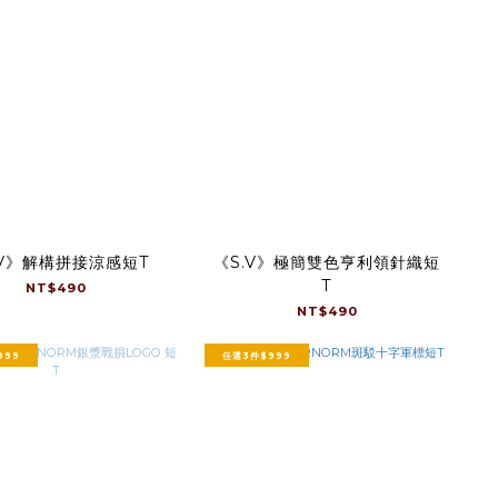
.V》解構拼接涼感短T
《S.V》極簡雙色亨利領針織短
T
NT$490
NT$490
999
任選3件$999