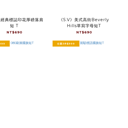
V》經典標誌印花厚磅落肩
《S.V》美式高街Beverly
短 T
Hills草寫字母短T
NT$690
NT$690
999
任選3件$999