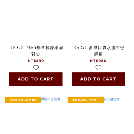
《S.G》1964勳章拉鍊細肩
《S.G》多層口袋水洗牛仔
背心
褲裙
NT$590
NT$980
ADD TO CART
ADD TO CART
女裝新品第二件半價!!
女裝新品第二件半價!!