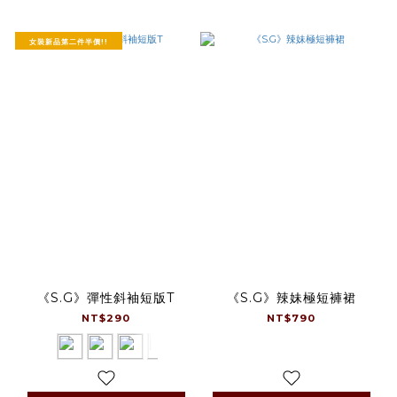
女裝新品第二件半價!!
《S.G》彈性斜袖短版T
《S.G》辣妹極短褲裙
NT$290
NT$790