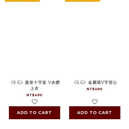
《S.G》翼形十字架 V水鑽
《S.G》金屬環V字背心
上衣
NT$490
NT$490
ADD TO CART
ADD TO CART