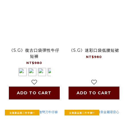
《S.G》復古口袋彈性牛仔
《S.G》迷彩口袋低腰短裙
短褲
NT$980
NT$980
ADD TO CART
ADD TO CART
女裝新品第二件半價!!
女裝新品第二件半價!!